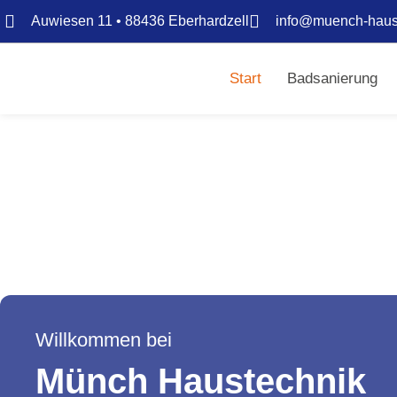
Auwiesen 11 • 88436 Eberhardzell
info@muench-haus
Start
Badsanierung
Willkommen bei
Münch Haustechnik