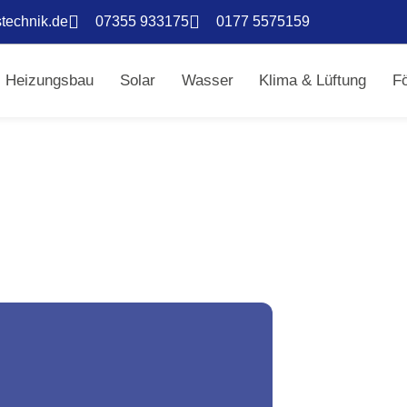
technik.de
07355 933175
0177 5575159
Heizungsbau
Solar
Wasser
Klima & Lüftung
F